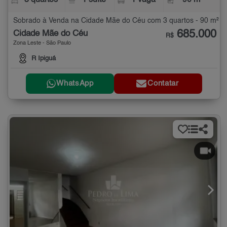
3 quartos
1 suíte
1 vaga
90 m²
Sobrado à Venda na Cidade Mãe do Céu com 3 quartos - 90 m²
685.000
Cidade Mãe do Céu
R$
Zona Leste - São Paulo
R Ipiguá
WhatsApp
Contatar