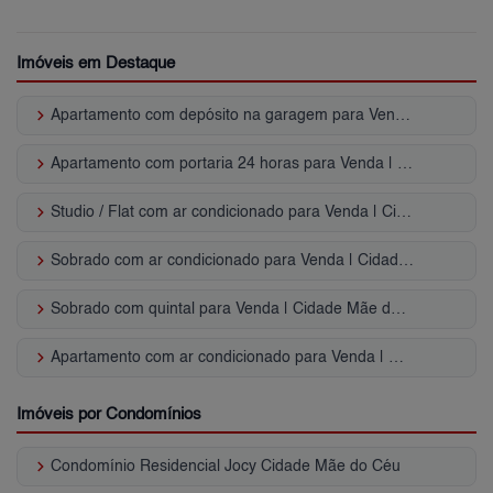
Imóveis em Destaque
keyboard_arrow_right
Apartamento com depósito na garagem para Venda | Cidade Mãe do Céu
keyboard_arrow_right
Apartamento com portaria 24 horas para Venda | Cidade Mãe do Céu
keyboard_arrow_right
Studio / Flat com ar condicionado para Venda | Cidade Mãe do Céu
keyboard_arrow_right
Sobrado com ar condicionado para Venda | Cidade Mãe do Céu
keyboard_arrow_right
Sobrado com quintal para Venda | Cidade Mãe do Céu
keyboard_arrow_right
Apartamento com ar condicionado para Venda | Cidade Mãe do Céu
Imóveis por Condomínios
keyboard_arrow_right
Condomínio Residencial Jocy Cidade Mãe do Céu