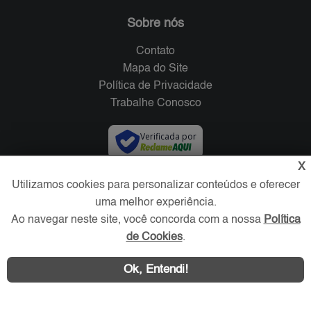
Sobre nós
Contato
Mapa do Site
Política de Privacidade
Trabalhe Conosco
Verificada por
X
Redes Sociais
Utilizamos cookies para personalizar conteúdos e oferecer
uma melhor experiência.
Ao navegar neste site, você concorda com a nossa
Política
de Cookies
.
Ok, Entendi!