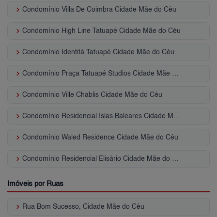
keyboard_arrow_right
Condomínio Villa De Coimbra Cidade Mãe do Céu
keyboard_arrow_right
Condomínio High Line Tatuapé Cidade Mãe do Céu
keyboard_arrow_right
Condomínio Identitá Tatuapé Cidade Mãe do Céu
keyboard_arrow_right
Condomínio Praça Tatuapé Studios Cidade Mãe do Céu
keyboard_arrow_right
Condomínio Ville Chablis Cidade Mãe do Céu
keyboard_arrow_right
Condomínio Residencial Islas Baleares Cidade Mãe do Céu
keyboard_arrow_right
Condomínio Waled Residence Cidade Mãe do Céu
keyboard_arrow_right
Condomínio Residencial Elisário Cidade Mãe do Céu
Imóveis por Ruas
keyboard_arrow_right
Rua Bom Sucesso, Cidade Mãe do Céu