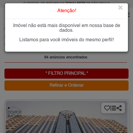
O PORTAL DE IMÓVEIS DA
ZONA LESTE
DE SÃO PAULO
×
Atenção!
Imóvel não está mais disponível em nossa base de
HOME
ZONA LESTE
COMPRAR
CIDADE MÃE DO CÉU
dados.
Imóveis à Venda na Cidade Mãe do Céu, Zona Leste de São Paulo
Listamos para você imóveis do mesmo perfil!
Cidade Mãe do Céu, Zona Leste
84 anúncios encontrados
* FILTRO PRINCIPAL *
Refinar e Ordenar