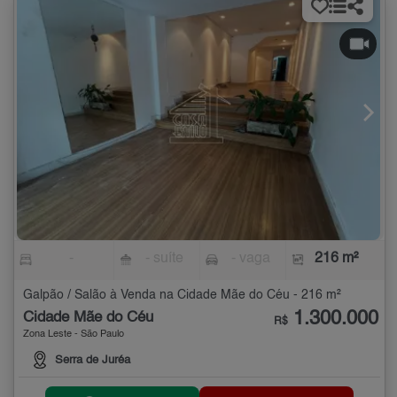
-
- suíte
- vaga
216 m²
Galpão / Salão à Venda na Cidade Mãe do Céu - 216 m²
1.300.000
Cidade Mãe do Céu
R$
Zona Leste - São Paulo
Serra de Juréa