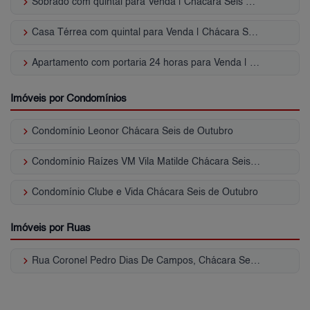
keyboard_arrow_right
Sobrado com quintal para Venda | Chácara Seis de Outubro
keyboard_arrow_right
Casa Térrea com quintal para Venda | Chácara Seis de Outubro
keyboard_arrow_right
Apartamento com portaria 24 horas para Venda | Chácara Seis de Outubro
Imóveis por Condomínios
keyboard_arrow_right
Condomínio Leonor Chácara Seis de Outubro
keyboard_arrow_right
Condomínio Raízes VM Vila Matilde Chácara Seis de Outubro
keyboard_arrow_right
Condomínio Clube e Vida Chácara Seis de Outubro
Imóveis por Ruas
keyboard_arrow_right
Rua Coronel Pedro Dias De Campos, Chácara Seis de Outubro