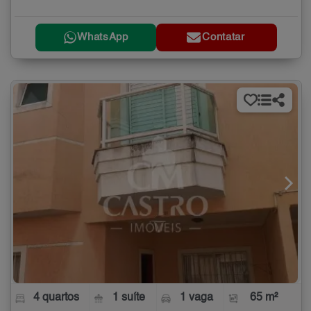
WhatsApp
Contatar
4 quartos
1 suíte
1 vaga
65 m²