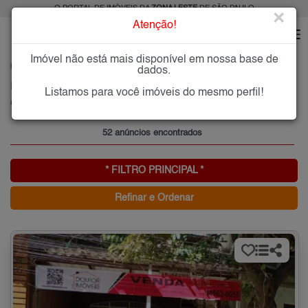
O PORTAL DE IMÓVEIS DA
ZONA LESTE
DE SÃO PAULO
×
Atenção!
Imóvel não está mais disponível em nossa base de
HOME
ZONA LESTE
COMPRAR
CHÁCARA SEIS DE OUTUBRO
dados.
Imóveis à Venda na Chácara Seis de Outubro, Zona Leste de São Paulo
Listamos para você imóveis do mesmo perfil!
Chácara Seis de Outubro, Zona Leste
52 anúncios encontrados
* FILTRO PRINCIPAL *
Refinar e Ordenar