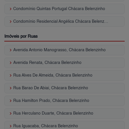
keyboard_arrow_right
Condomínio Quintas Portugal Chácara Belenzinho
keyboard_arrow_right
Condomínio Residencial Angélica Chácara Belenzinho
Imóveis por Ruas
keyboard_arrow_right
Avenida Antonio Manograsso, Chácara Belenzinho
keyboard_arrow_right
Avenida Renata, Chácara Belenzinho
keyboard_arrow_right
Rua Alves De Almeida, Chácara Belenzinho
keyboard_arrow_right
Rua Barao De Abiai, Chácara Belenzinho
keyboard_arrow_right
Rua Hamilton Prado, Chácara Belenzinho
keyboard_arrow_right
Rua Herculano Duarte, Chácara Belenzinho
keyboard_arrow_right
Rua Iguacaba, Chácara Belenzinho