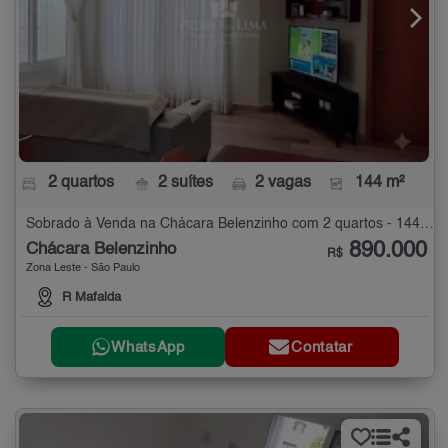
2 quartos
2 suítes
2 vagas
144 m²
Sobrado à Venda na Chácara Belenzinho com 2 quartos - 144 m²
890.000
Chácara Belenzinho
R$
Zona Leste - São Paulo
R Mafalda
WhatsApp
Contatar