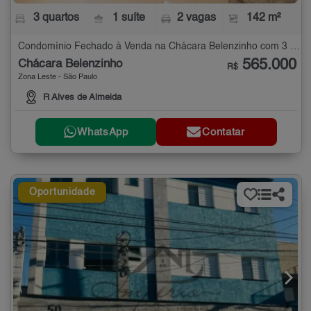
3 quartos
1 suíte
2 vagas
142 m²
Condomínio Fechado à Venda na Chácara Belenzinho com 3 quartos - 142 m²
565.000
Chácara Belenzinho
R$
Zona Leste - São Paulo
R Alves de Almeida
WhatsApp
Contatar
Oportunidade