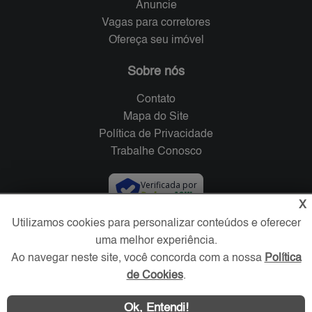
Anuncie
Vagas para corretores
Ofereça seu imóvel
Sobre nós
Contato
Mapa do Site
Política de Privacidade
Trabalhe Conosco
Verificada por
X
Utilizamos cookies para personalizar conteúdos e oferecer
Redes Sociais
uma melhor experiência.
Ao navegar neste site, você concorda com a nossa
Política
de Cookies
.
Ok, Entendi!