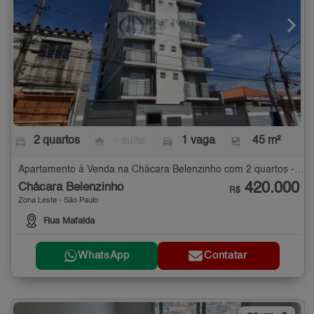
2 quartos
- suíte
1 vaga
45 m²
Apartamento à Venda na Chácara Belenzinho com 2 quartos - 45 m²
420.000
Chácara Belenzinho
R$
Zona Leste - São Paulo
Rua Mafalda
WhatsApp
Contatar