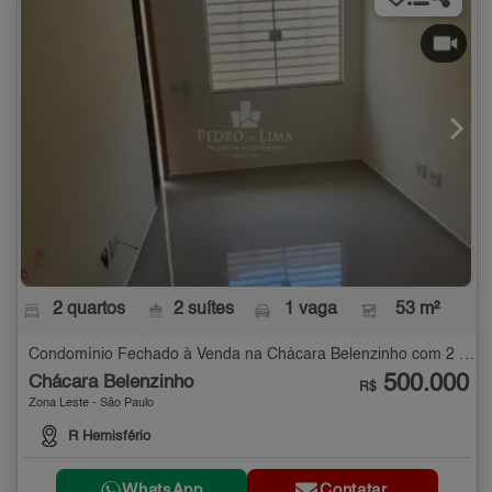
2 quartos
2 suítes
1 vaga
53 m²
Condomínio Fechado à Venda na Chácara Belenzinho com 2 quartos - 53 m²
500.000
Chácara Belenzinho
R$
Zona Leste - São Paulo
R Hemisfério
WhatsApp
Contatar