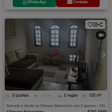
WhatsApp
Contatar
2 quartos
- suíte
2 vagas
125 m²
Sobrado à Venda na Chácara Belenzinho com 2 quartos - 125 m²