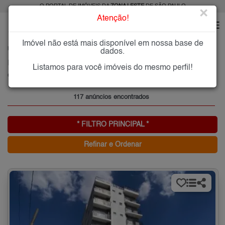
O PORTAL DE IMÓVEIS DA
ZONA LESTE
DE SÃO PAULO
×
Atenção!
Imóvel não está mais disponível em nossa base de
HOME
ZONA LESTE
COMPRAR
CHÁCARA BELENZINHO
dados.
Imóveis à Venda na Chácara Belenzinho, Zona Leste de São Paulo
Listamos para você imóveis do mesmo perfil!
Chácara Belenzinho, Zona Leste
117 anúncios encontrados
* FILTRO PRINCIPAL *
Refinar e Ordenar