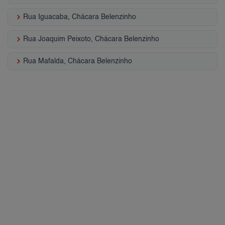
keyboard_arrow_right
Rua Iguacaba, Chácara Belenzinho
keyboard_arrow_right
Rua Joaquim Peixoto, Chácara Belenzinho
keyboard_arrow_right
Rua Mafalda, Chácara Belenzinho