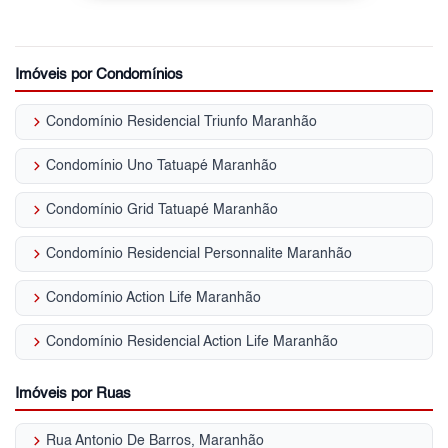
Imóveis por Condomínios
keyboard_arrow_right
Condomínio Residencial Triunfo Maranhão
keyboard_arrow_right
Condomínio Uno Tatuapé Maranhão
keyboard_arrow_right
Condomínio Grid Tatuapé Maranhão
keyboard_arrow_right
Condomínio Residencial Personnalite Maranhão
keyboard_arrow_right
Condomínio Action Life Maranhão
keyboard_arrow_right
Condomínio Residencial Action Life Maranhão
Imóveis por Ruas
keyboard_arrow_right
Rua Antonio De Barros, Maranhão