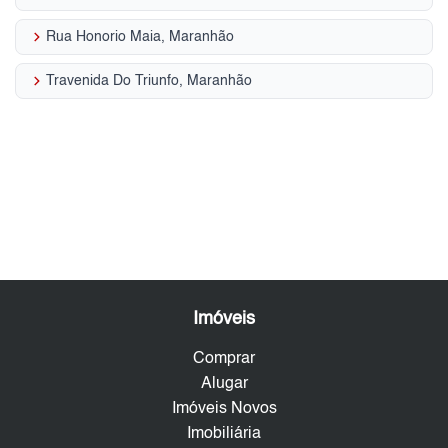
keyboard_arrow_right
Rua Honorio Maia, Maranhão
keyboard_arrow_right
Travenida Do Triunfo, Maranhão
Imóveis
Comprar
Alugar
Imóveis Novos
Imobiliária