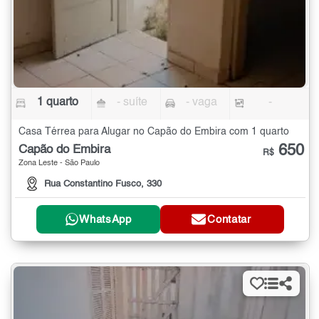
1 quarto
- suíte
- vaga
-
Casa Térrea para Alugar no Capão do Émbira com 1 quarto
650
Capão do Émbira
R$
Zona Leste - São Paulo
Rua Constantino Fusco, 330
WhatsApp
Contatar