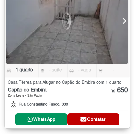
1 quarto
- suíte
- vaga
-
Casa Térrea para Alugar no Capão do Émbira com 1 quarto
650
Capão do Émbira
R$
Zona Leste - São Paulo
Rua Constantino Fusco, 330
WhatsApp
Contatar