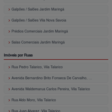
keyboard_arrow_right
Galpões / Salões Jardim Maringá
keyboard_arrow_right
Galpões / Salões Vila Nova Savoia
keyboard_arrow_right
Prédios Comerciais Jardim Maringá
keyboard_arrow_right
Salas Comerciais Jardim Maringá
Imóveis por Ruas
keyboard_arrow_right
Rua Pedro Talarico, Vila Talarico
keyboard_arrow_right
Avenida Bernardino Brito Fonseca De Carvalho, Vila Talarico
keyboard_arrow_right
Avenida Waldemarua Carlos Pereira, Vila Talarico
keyboard_arrow_right
Rua Aldo Moro, Vila Talarico
keyboard_arrow_right
Rua Juan Alvarez, Vila Talarico