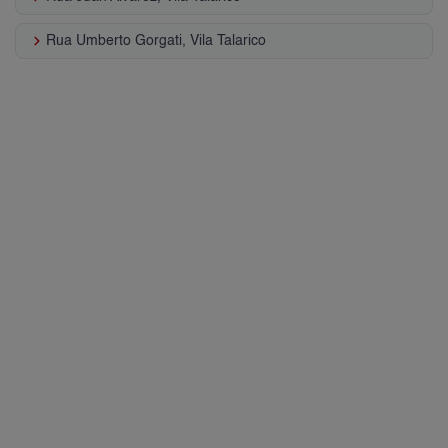
keyboard_arrow_right
Rua Umberto Gorgati, Vila Talarico