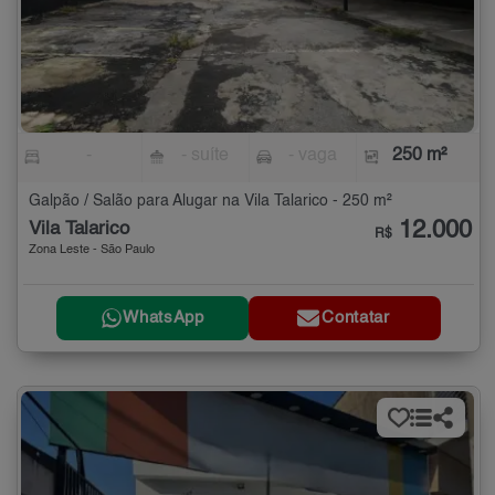
-
- suíte
- vaga
250 m²
Galpão / Salão para Alugar na Vila Talarico - 250 m²
12.000
Vila Talarico
R$
Zona Leste - São Paulo
WhatsApp
Contatar