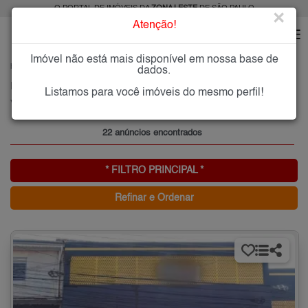
O PORTAL DE IMÓVEIS DA
ZONA LESTE
DE SÃO PAULO
×
Atenção!
Imóvel não está mais disponível em nossa base de
HOME
ZONA LESTE
ALUGAR
VILA TALARICO
dados.
Imóveis para Alugar na Vila Talarico, Zona Leste de São Paulo, SP
Listamos para você imóveis do mesmo perfil!
Vila Talarico, Zona Leste
22 anúncios encontrados
* FILTRO PRINCIPAL *
Refinar e Ordenar