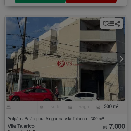
-
- suíte
- vaga
300 m²
Galpão / Salão para Alugar na Vila Talarico - 300 m²
7.000
Vila Talarico
R$