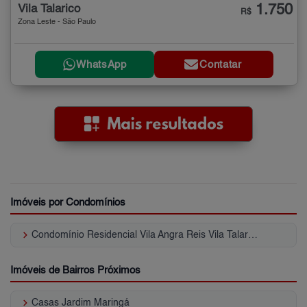
1.750
Vila Talarico
R$
Zona Leste - São Paulo
WhatsApp
Contatar
Imóveis por Condomínios
keyboard_arrow_right
Condomínio Residencial Vila Angra Reis Vila Talarico
Imóveis de Bairros Próximos
keyboard_arrow_right
Casas Jardim Maringá