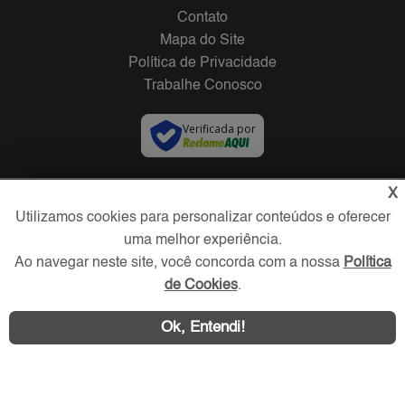
Contato
Mapa do Site
Política de Privacidade
Trabalhe Conosco
Verificada por
Redes Sociais
X
Utilizamos cookies para personalizar conteúdos e oferecer
uma melhor experiência.
Ao navegar neste site, você concorda com a nossa
Política
de Cookies
.
Ok, Entendi!
Área exclusiva aos anunciantes,
acesse sua conta: