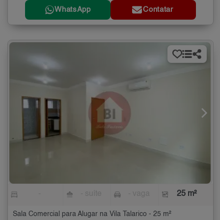
WhatsApp
Contatar
-
- suíte
- vaga
25 m²
Sala Comercial para Alugar na Vila Talarico - 25 m²