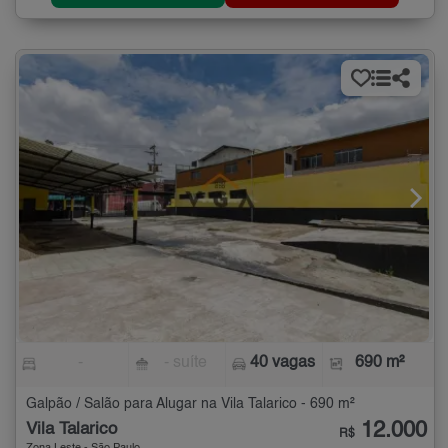
-
- suíte
40 vagas
690 m²
Galpão / Salão para Alugar na Vila Talarico - 690 m²
12.000
Vila Talarico
R$