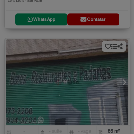
Zona Leste - São Paulo
WhatsApp
Contatar
-
- suíte
- vaga
66 m²