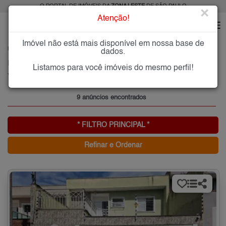
O PORTAL DE IMÓVEIS DA
ZONA LESTE
DE SÃO PAULO
×
Atenção!
Imóvel não está mais disponível em nossa base de
HOME
ZONA LESTE
ALUGAR
VILA GRACIOSA
dados.
Imóveis para Alugar na Vila Graciosa, Zona Leste de São Paulo, SP
Listamos para você imóveis do mesmo perfil!
Vila Graciosa, Zona Leste
9 anúncios encontrados
* FILTRO PRINCIPAL *
Refinar e Ordenar