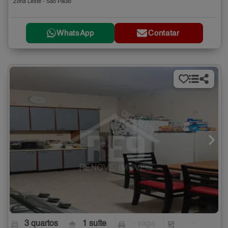
Zona Leste - São Paulo
WhatsApp
Contatar
3 quartos
1 suíte
- vaga
-