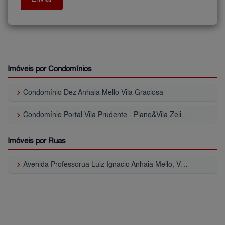
Imóveis por Condomínios
keyboard_arrow_right
Condomínio Dez Anhaia Mello Vila Graciosa
keyboard_arrow_right
Condomínio Portal Vila Prudente - Plano&Vila Zelina Vila Graciosa
Imóveis por Ruas
keyboard_arrow_right
Avenida Professorua Luiz Ignacio Anhaia Mello, Vila Graciosa