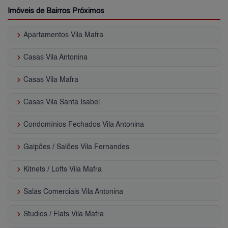
Imóveis de Bairros Próximos
keyboard_arrow_right
Apartamentos Vila Mafra
keyboard_arrow_right
Casas Vila Antonina
keyboard_arrow_right
Casas Vila Mafra
keyboard_arrow_right
Casas Vila Santa Isabel
keyboard_arrow_right
Condomínios Fechados Vila Antonina
keyboard_arrow_right
Galpões / Salões Vila Fernandes
keyboard_arrow_right
Kitnets / Lofts Vila Mafra
keyboard_arrow_right
Salas Comerciais Vila Antonina
keyboard_arrow_right
Studios / Flats Vila Mafra