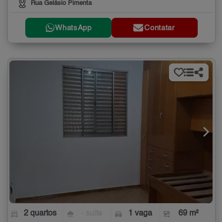
Rua Gelásio Pimenta
WhatsApp
Contatar
2 quartos
- suíte
1 vaga
69 m²