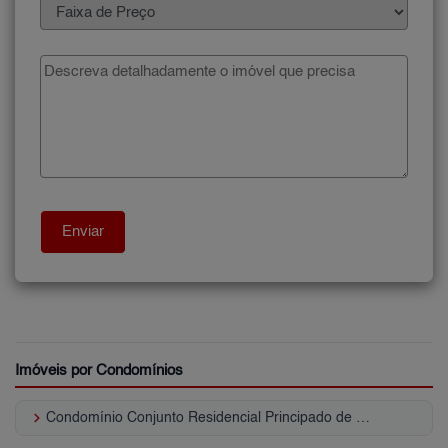
Imóveis por Condomínios
keyboard_arrow_right
Condomínio Conjunto Residencial Principado de Mônaco Jardim Textil