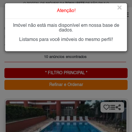
O PORTAL DE IMÓVEIS DA
ZONA LESTE
DE SÃO PAULO
×
Atenção!
Imóvel não está mais disponível em nossa base de
HOME
ZONA LESTE
ALUGAR
JARDIM TEXTIL
dados.
Imóveis para Alugar no Jardim Textil, Zona Leste de São Paulo, SP
Listamos para você imóveis do mesmo perfil!
Jardim Textil, Zona Leste
10 anúncios encontrados
* FILTRO PRINCIPAL *
Refinar e Ordenar