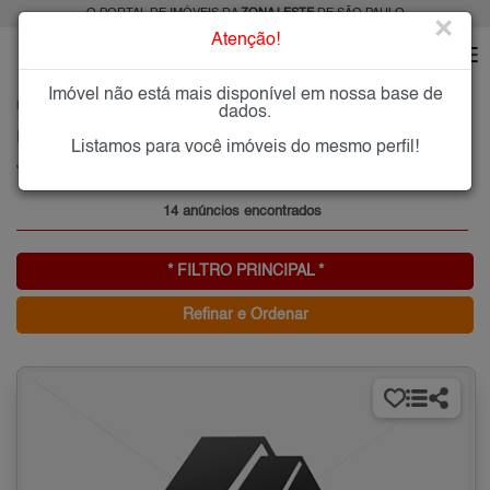
O PORTAL DE IMÓVEIS DA
ZONA LESTE
DE SÃO PAULO
×
Atenção!
Imóvel não está mais disponível em nossa base de
HOME
ZONA LESTE
ALUGAR
JARDIM POPULAR
dados.
Imóveis para Alugar no Jardim Popular, Zona Leste de São Paulo, SP
Listamos para você imóveis do mesmo perfil!
Jardim Popular, Zona Leste
14 anúncios encontrados
* FILTRO PRINCIPAL *
Refinar e Ordenar