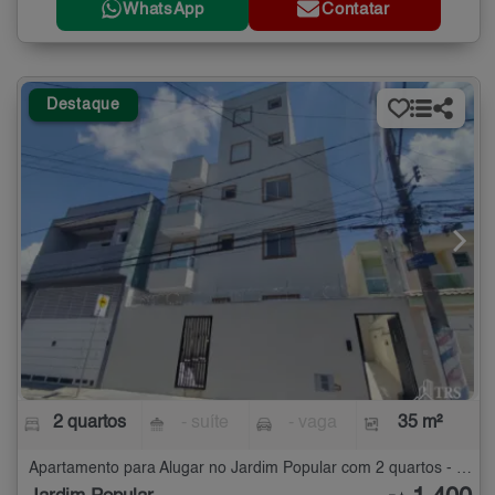
WhatsApp
Contatar
Destaque
2 quartos
- suíte
- vaga
35 m²
Apartamento para Alugar no Jardim Popular com 2 quartos - 35 m²