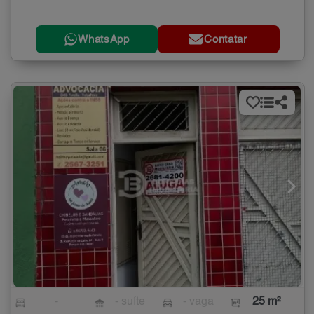
WhatsApp
Contatar
-
- suíte
- vaga
25 m²