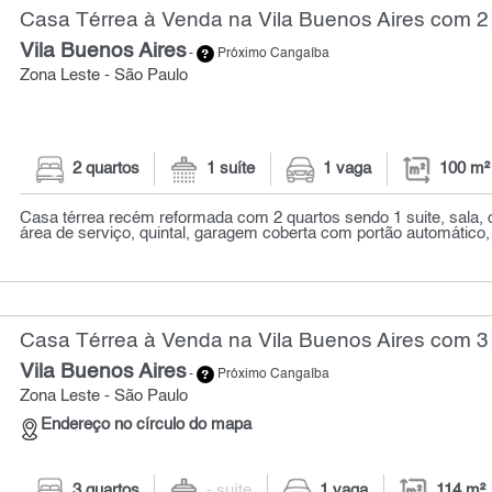
Casa Térrea à Venda na Vila Buenos Aires com 2 
Vila Buenos Aires
-
Próximo Cangaíba
Zona Leste - São Paulo
2 quartos
1 suíte
1 vaga
100 m²
Casa térrea recém reformada com 2 quartos sendo 1 suite, sala, 
área de serviço, quintal, garagem coberta com portão automático, t
Casa Térrea à Venda na Vila Buenos Aires com 3 
Vila Buenos Aires
-
Próximo Cangaíba
Zona Leste - São Paulo
Endereço no círculo do mapa
3 quartos
- suíte
1 vaga
114 m²