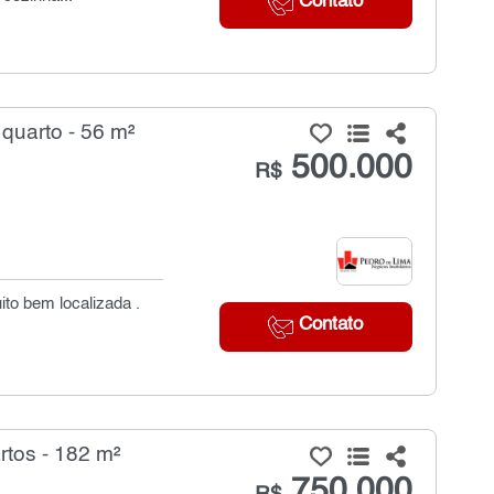
Contato
quarto - 56 m²
500.000
R$
ito bem localizada .
Contato
tos - 182 m²
750.000