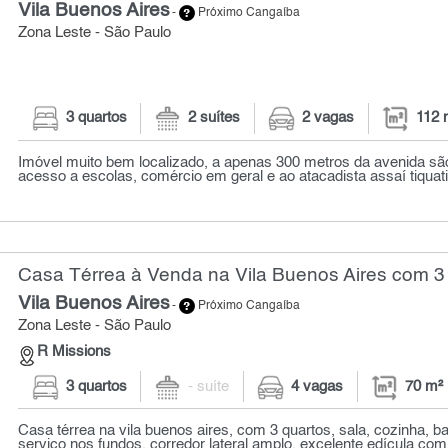
Vila Buenos Aires
-
Próximo Cangaíba
Zona Leste - São Paulo
3 quartos
2 suítes
2 vagas
112 
Imóvel muito bem localizado, a apenas 300 metros da avenida são
acesso a escolas, comércio em geral e ao atacadista assaí tiquatir
Casa Térrea à Venda na Vila Buenos Aires com 3 
Vila Buenos Aires
-
Próximo Cangaíba
Zona Leste - São Paulo
R Missions
3 quartos
- suíte
4 vagas
70 m²
Casa térrea na vila buenos aires, com 3 quartos, sala, cozinha, b
serviço nos fundos. corredor lateral amplo, excelente edícula com