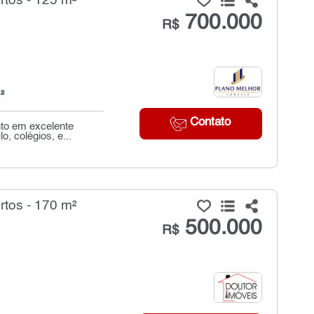
tos - 125 m²
700.000
R$
²
Contato
nto em excelente
, colégios, e...
tos - 170 m²
500.000
R$