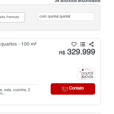
34 anúncios encontrados
eita Permuta
quartos - 100 m²
329.999
R$
Contato
e, sala, cozinha, 2
m...