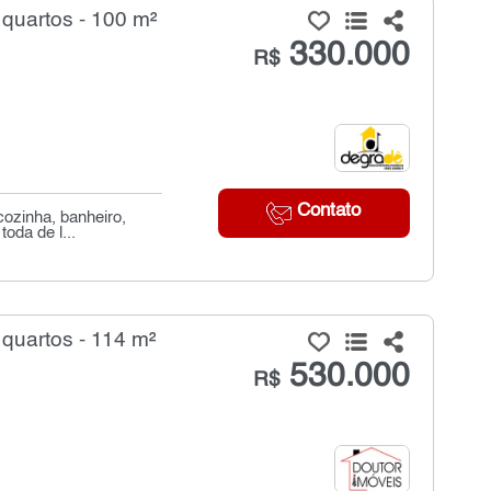
quartos - 100 m²
330.000
R$
Contato
cozinha, banheiro,
oda de l...
quartos - 114 m²
530.000
R$