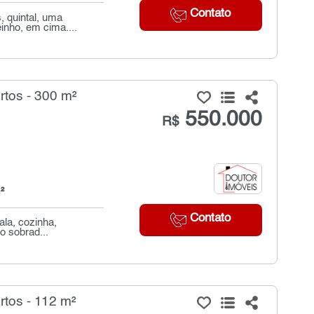
Contato
, quintal, uma
inho, em cima....
tos - 300 m²
550.000
R$
²
Contato
ala, cozinha,
o sobrad...
tos - 112 m²