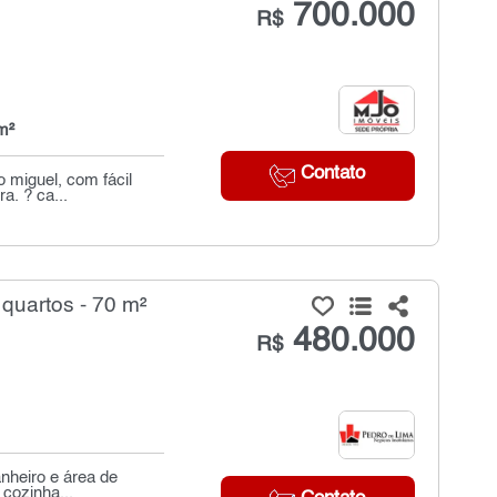
700.000
R$
m²
Contato
 miguel, com fácil
a. ? ca...
quartos - 70 m²
480.000
R$
anheiro e área de
 cozinha...