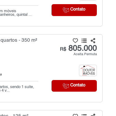
Contato
com móveis
nheiros, quintal ...
quartos - 350 m²
805.000
R$
Aceita Permuta
²
Contato
rtos, sendo 1 suíte,
4 v...