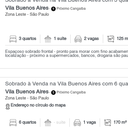
Sobrado à Venda na Vila Buenos Aires com 3 quar
Vila Buenos Aires
-
Próximo Cangaíba
Zona Leste - São Paulo
3 quartos
1 suíte
2 vagas
125 m
Espaçoso sobrado frontal - pronto para morar com fino acabame
localização - próximo a supermercados, bancos, drogaria são paulo
Sobrado à Venda na Vila Buenos Aires com 6 quar
Vila Buenos Aires
-
Próximo Cangaíba
Zona Leste - São Paulo
Endereço no círculo do mapa
6 quartos
- suíte
1 vaga
170 m²