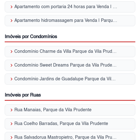
keyboard_arrow_right
Apartamento com portaria 24 horas para Venda | Parque da Vila Prudente
keyboard_arrow_right
Apartamento hidromassagem para Venda | Parque da Vila Prudente
Imóveis por Condomínios
keyboard_arrow_right
Condomínio Charme da Villa Parque da Vila Prudente
keyboard_arrow_right
Condomínio Sweet Dreams Parque da Vila Prudente
keyboard_arrow_right
Condomínio Jardins de Guadalupe Parque da Vila Prudente
Imóveis por Ruas
keyboard_arrow_right
Rua Manaias, Parque da Vila Prudente
keyboard_arrow_right
Rua Coelho Barradas, Parque da Vila Prudente
keyboard_arrow_right
Rua Salvadorua Mastropietro, Parque da Vila Prudente