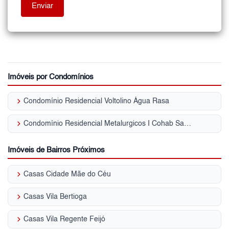
Imóveis por Condomínios
keyboard_arrow_right
Condomínio Residencial Voltolino Água Rasa
keyboard_arrow_right
Condomínio Residencial Metalurgicos I Cohab Santa Etelvina II
Imóveis de Bairros Próximos
keyboard_arrow_right
Casas Cidade Mãe do Céu
keyboard_arrow_right
Casas Vila Bertioga
keyboard_arrow_right
Casas Vila Regente Feijó