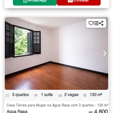
WhatsApp
Contatar
3 quartos
1 suíte
2 vagas
130 m²
Casa Térrea para Alugar na Água Rasa com 3 quartos - 130 m²
4.800
Água Rasa
R$