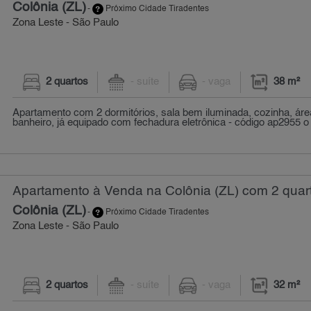
Colônia (ZL)
-
Próximo Cidade Tiradentes
Zona Leste - São Paulo
2 quartos
- suíte
- vaga
38 m²
Apartamento com 2 dormitórios, sala bem iluminada, cozinha, áre
banheiro, já equipado com fechadura eletrônica - código ap2955 o
Apartamento à Venda na Colônia (ZL) com 2 quart
Colônia (ZL)
-
Próximo Cidade Tiradentes
Zona Leste - São Paulo
2 quartos
- suíte
- vaga
32 m²