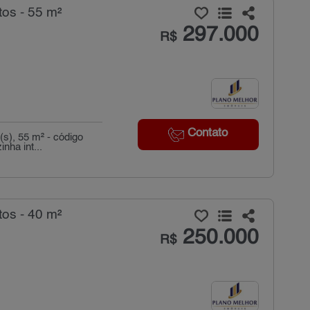
os - 55 m²
297.000
R$
Contato
s), 55 m² - código
nha int...
os - 40 m²
250.000
R$