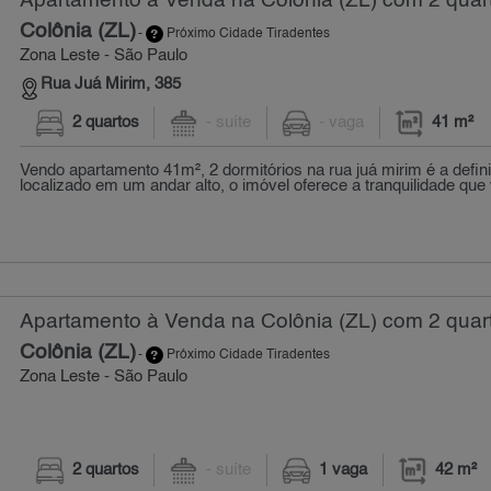
Apartamento à Venda na Colônia (ZL) com 2 quart
Colônia (ZL)
-
Próximo Cidade Tiradentes
Zona Leste - São Paulo
Rua Juá Mirim, 385
2 quartos
- suíte
- vaga
41 m²
Vendo apartamento 41m², 2 dormitórios na rua juá mirim é a defini
localizado em um andar alto, o imóvel oferece a tranquilidade que 
Apartamento à Venda na Colônia (ZL) com 2 quart
Colônia (ZL)
-
Próximo Cidade Tiradentes
Zona Leste - São Paulo
2 quartos
- suíte
1 vaga
42 m²