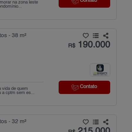
Contato
morar na zona leste
ondomínio...
os - 38 m²
190.000
R$
Contato
a vida de quem
u a cptm sem es...
os - 32 m²
215.000