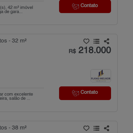
Contato
(s), 42 m² imóvel
a de gara...
os - 32 m²
218.000
R$
Contato
dar com excelente
ra, salão de ...
os - 38 m²