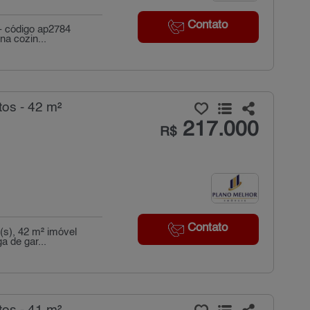
Contato
- código ap2784
na cozin...
os - 42 m²
217.000
R$
Contato
(s), 42 m² imóvel
a de gar...