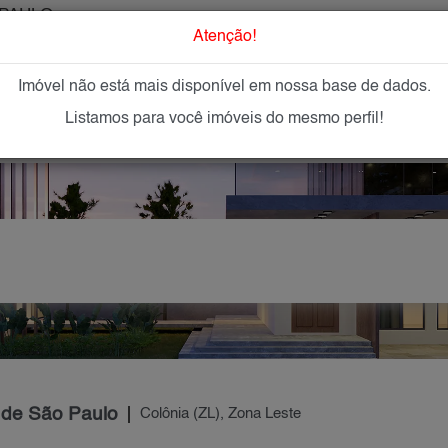
PAULO
O que Procur
Atenção!
Imóvel não está mais disponível em nossa base de dados.
GAR
IMÓVEIS NOVOS
IMOBILIÁRIAS
OFEREÇA
Listamos para você imóveis do mesmo perfil!
 de São Paulo
Colônia (ZL), Zona Leste