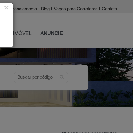
×
a?
|
Financiamento
|
Blog
|
Vagas para Corretores
|
Contato
 SEU IMÓVEL
ANUNCIE
search