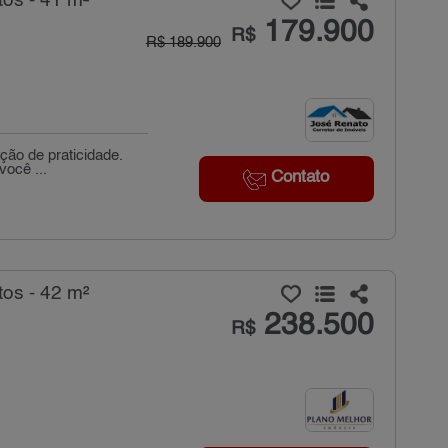
os - 41 m²
179.900
R$
R$ 189.900
ção de praticidade.
você ...
Contato
os - 42 m²
238.500
R$