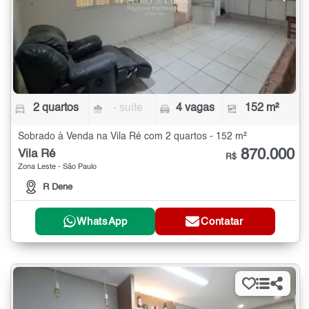
2 quartos
- suíte
4 vagas
152 m²
Sobrado à Venda na Vila Ré com 2 quartos - 152 m²
870.000
Vila Ré
R$
Zona Leste - São Paulo
R Dene
WhatsApp
Contatar