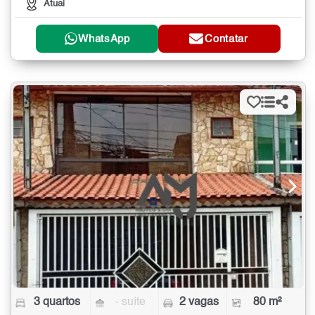
Atuai
WhatsApp
Contatar
3 quartos
- suíte
2 vagas
80 m²