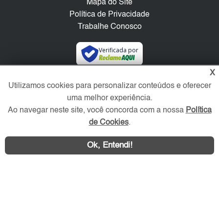
Mapa do Site
Política de Privacidade
Trabalhe Conosco
Verificada por
X
Redes Sociais
Utilizamos cookies para personalizar conteúdos e oferecer
uma melhor experiência.
Ao navegar neste site, você concorda com a nossa
Política
de Cookies
.
Ok, Entendi!
Área exclusiva aos anunciantes,
acesse sua conta: