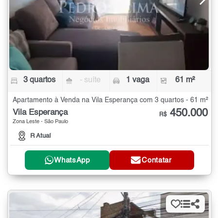
3 quartos
- suíte
1 vaga
61 m²
Apartamento à Venda na Vila Esperança com 3 quartos - 61 m²
450.000
Vila Esperança
R$
Zona Leste - São Paulo
R Atuaí
WhatsApp
Contatar