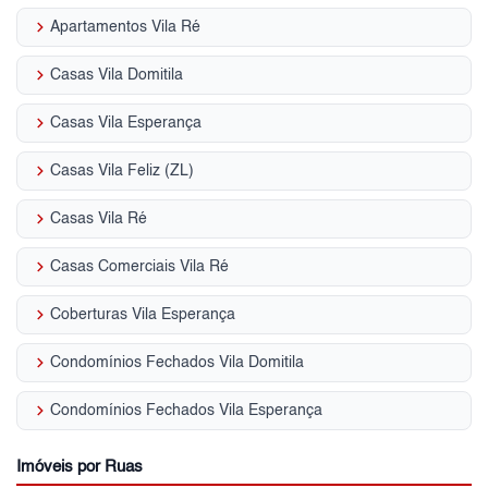
keyboard_arrow_right
Apartamentos Vila Ré
keyboard_arrow_right
Casas Vila Domitila
keyboard_arrow_right
Casas Vila Esperança
keyboard_arrow_right
Casas Vila Feliz (ZL)
keyboard_arrow_right
Casas Vila Ré
keyboard_arrow_right
Casas Comerciais Vila Ré
keyboard_arrow_right
Coberturas Vila Esperança
keyboard_arrow_right
Condomínios Fechados Vila Domitila
keyboard_arrow_right
Condomínios Fechados Vila Esperança
Imóveis por Ruas